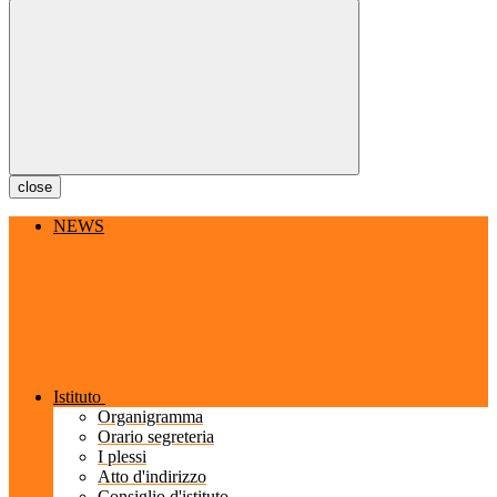
close
NEWS
Istituto
Organigramma
Orario segreteria
I plessi
Atto d'indirizzo
Consiglio d'istituto