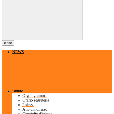
close
NEWS
Istituto
Organigramma
Orario segreteria
I plessi
Atto d'indirizzo
Consiglio d'istituto