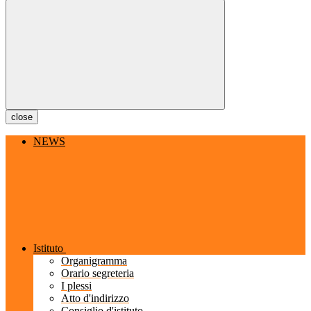
close
NEWS
Istituto
Organigramma
Orario segreteria
I plessi
Atto d'indirizzo
Consiglio d'istituto