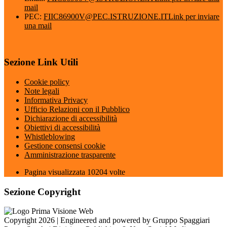
mail
PEC:
FIIC86900V@PEC.ISTRUZIONE.IT
Link per inviare
una mail
Sezione Link Utili
Cookie policy
Note legali
Informativa Privacy
Ufficio Relazioni con il Pubblico
Dichiarazione di accessibilità
Obiettivi di accessibilità
Whistleblowing
Gestione consensi cookie
Amministrazione trasparente
Pagina visualizzata
10204
volte
Sezione Copyright
Copyright 2026 | Engineered and powered by Gruppo Spaggiari