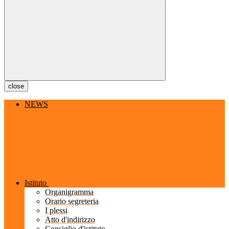
close
NEWS
Istituto
Organigramma
Orario segreteria
I plessi
Atto d'indirizzo
Consiglio d'istituto