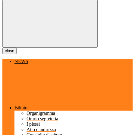
close
NEWS
Istituto
Organigramma
Orario segreteria
I plessi
Atto d'indirizzo
Consiglio d'istituto