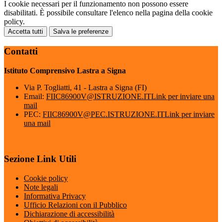
I cookie necessari per il funzionamento non possono essere
disabilitati. È possibile consultare l'elenco nella pagina della cookie
policy.
Accetta tutti
Salva le preferenze
Contatti
Istituto Comprensivo Lastra a Signa
Via P. Togliatti, 41 - Lastra a Signa (FI)
Email:
FIIC86900V@ISTRUZIONE.IT
Link per inviare una
mail
PEC:
FIIC86900V@PEC.ISTRUZIONE.IT
Link per inviare
una mail
Sezione Link Utili
Cookie policy
Note legali
Informativa Privacy
Ufficio Relazioni con il Pubblico
Dichiarazione di accessibilità