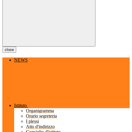
close
NEWS
Istituto
Organigramma
Orario segreteria
I plessi
Atto d'indirizzo
Consiglio d'istituto