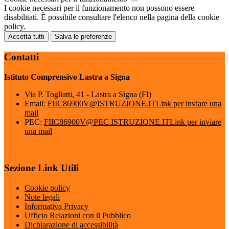
I cookie necessari per il funzionamento non possono essere
disabilitati. È possibile consultare l'elenco nella pagina della cookie
policy.
Accetta tutti
Salva le preferenze
Contatti
Istituto Comprensivo Lastra a Signa
Via P. Togliatti, 41 - Lastra a Signa (FI)
Email:
FIIC86900V@ISTRUZIONE.IT
Link per inviare una
mail
PEC:
FIIC86900V@PEC.ISTRUZIONE.IT
Link per inviare
una mail
Sezione Link Utili
Cookie policy
Note legali
Informativa Privacy
Ufficio Relazioni con il Pubblico
Dichiarazione di accessibilità