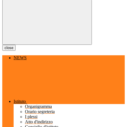
close
NEWS
Istituto
Organigramma
Orario segreteria
I plessi
Atto d'indirizzo
Consiglio d'istituto