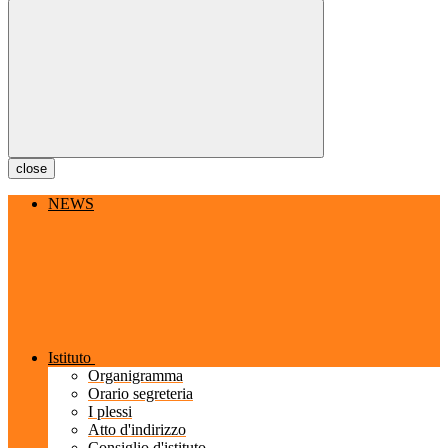
close
NEWS
Istituto
Organigramma
Orario segreteria
I plessi
Atto d'indirizzo
Consiglio d'istituto