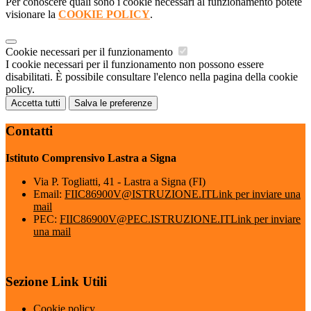
Per conoscere quali sono i cookie necessari al funzionamento potete
visionare la
COOKIE POLICY
.
Cookie necessari per il funzionamento
I cookie necessari per il funzionamento non possono essere
disabilitati. È possibile consultare l'elenco nella pagina della cookie
policy.
Accetta tutti
Salva le preferenze
Contatti
Istituto Comprensivo Lastra a Signa
Via P. Togliatti, 41 - Lastra a Signa (FI)
Email:
FIIC86900V@ISTRUZIONE.IT
Link per inviare una
mail
PEC:
FIIC86900V@PEC.ISTRUZIONE.IT
Link per inviare
una mail
Sezione Link Utili
Cookie policy