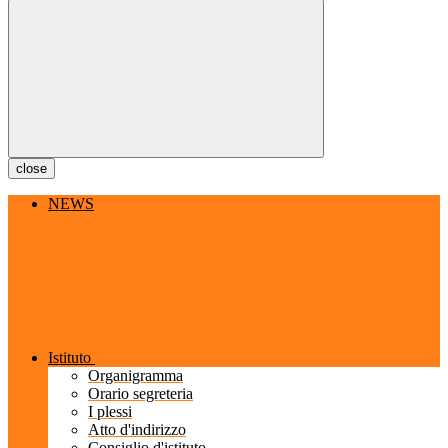
close
NEWS
Istituto
Organigramma
Orario segreteria
I plessi
Atto d'indirizzo
Consiglio d'istituto