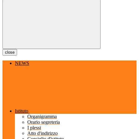
close
NEWS
Istituto
Organigramma
Orario segreteria
I plessi
Atto d'indirizzo
Consiglio d'istituto