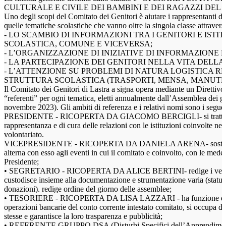
CULTURALE E CIVILE DEI BAMBINI E DEI RAGAZZI DEL
Uno degli scopi del Comitato dei Genitori è aiutare i rappresentanti di 
quelle tematiche scolastiche che vanno oltre la singola classe attravers
- LO SCAMBIO DI INFORMAZIONI TRA I GENITORI E ISTI
SCOLASTICA, COMUNE E VICEVERSA;
- L’ORGANIZZAZIONE DI INIZIATIVE DI INFORMAZIONE 
- LA PARTECIPAZIONE DEI GENITORI NELLA VITA DELLA
- L’ATTENZIONE SU PROBLEMI DI NATURA LOGISTICA RE
STRUTTURA SCOLASTICA (TRASPORTI, MENSA, MANUTEN
Il Comitato dei Genitori di Lastra a signa opera mediante un Direttivo
“referenti” per ogni tematica, eletti annualmente dall’Assemblea dei ge
novembre 2023). Gli ambiti di referenza e i relativi nomi sono i seguen
PRESIDENTE - RICOPERTA DA GIACOMO BERCIGLI- si tratta di
rappresentanza e di cura delle relazioni con le istituzioni coinvolte ne
volontariato.
VICEPRESIDENTE - RICOPERTA DA DANIELA ARENA- sostituisce
alterna con esso agli eventi in cui il comitato e coinvolto, con le med
Presidente;
• SEGRETARIO - RICOPERTA DA ALICE BERTINI- redige i verbali 
custodisce insieme alla documentazione e strumentazione varia (statuto
donazioni). redige ordine del giorno delle assemblee;
• TESORIERE - RICOPERTA DA LISA LAZZARI - ha funzione di g
operazioni bancarie del conto corrente intestato comitato, si occupa de
stesse e garantisce la loro trasparenza e pubblicità;
• REFERENTE GRUPPO DSA (Disturbi Specifici dell’Apprendi