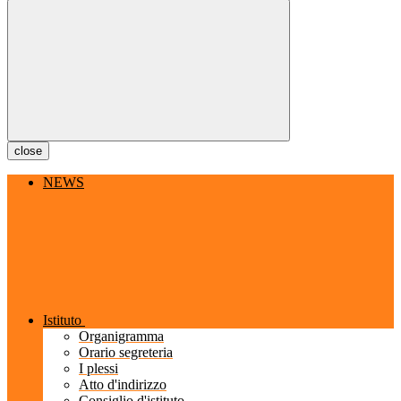
close
NEWS
Istituto
Organigramma
Orario segreteria
I plessi
Atto d'indirizzo
Consiglio d'istituto