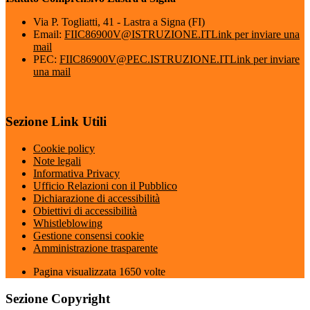
Via P. Togliatti, 41 - Lastra a Signa (FI)
Email:
FIIC86900V@ISTRUZIONE.IT
Link per inviare una
mail
PEC:
FIIC86900V@PEC.ISTRUZIONE.IT
Link per inviare
una mail
Sezione Link Utili
Cookie policy
Note legali
Informativa Privacy
Ufficio Relazioni con il Pubblico
Dichiarazione di accessibilità
Obiettivi di accessibilità
Whistleblowing
Gestione consensi cookie
Amministrazione trasparente
Pagina visualizzata
1650
volte
Sezione Copyright