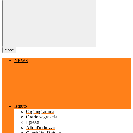
close
NEWS
Istituto
Organigramma
Orario segreteria
I plessi
Atto d'indirizzo
Consiglio d'istituto