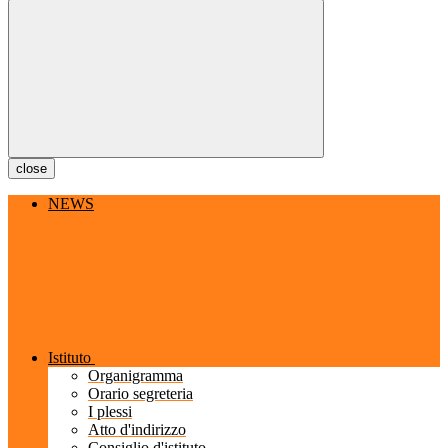
close
NEWS
Istituto
Organigramma
Orario segreteria
I plessi
Atto d'indirizzo
Consiglio d'istituto