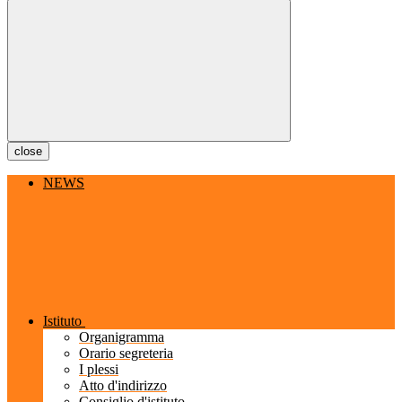
close
NEWS
Istituto
Organigramma
Orario segreteria
I plessi
Atto d'indirizzo
Consiglio d'istituto