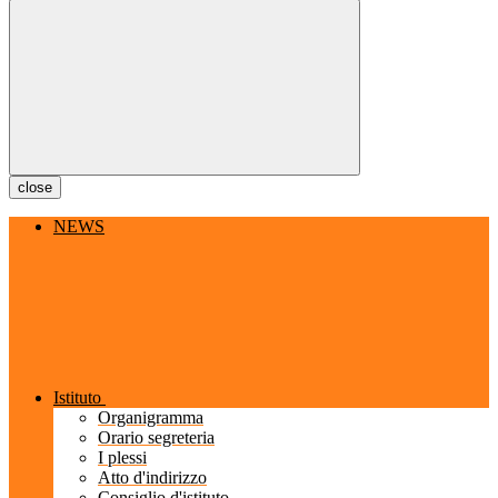
close
NEWS
Istituto
Organigramma
Orario segreteria
I plessi
Atto d'indirizzo
Consiglio d'istituto