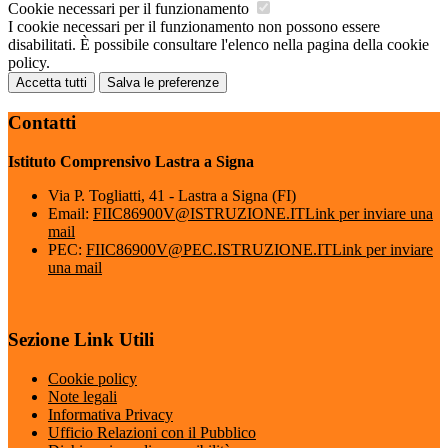
Cookie necessari per il funzionamento
I cookie necessari per il funzionamento non possono essere
disabilitati. È possibile consultare l'elenco nella pagina della cookie
policy.
Accetta tutti
Salva le preferenze
Contatti
Istituto Comprensivo Lastra a Signa
Via P. Togliatti, 41 - Lastra a Signa (FI)
Email:
FIIC86900V@ISTRUZIONE.IT
Link per inviare una
mail
PEC:
FIIC86900V@PEC.ISTRUZIONE.IT
Link per inviare
una mail
Sezione Link Utili
Cookie policy
Note legali
Informativa Privacy
Ufficio Relazioni con il Pubblico