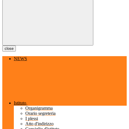
close
NEWS
Istituto
Organigramma
Orario segreteria
I plessi
Atto d'indirizzo
Consiglio d'istituto