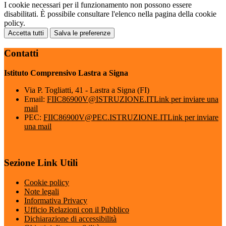
I cookie necessari per il funzionamento non possono essere
disabilitati. È possibile consultare l'elenco nella pagina della cookie
policy.
Accetta tutti
Salva le preferenze
Contatti
Istituto Comprensivo Lastra a Signa
Via P. Togliatti, 41 - Lastra a Signa (FI)
Email:
FIIC86900V@ISTRUZIONE.IT
Link per inviare una
mail
PEC:
FIIC86900V@PEC.ISTRUZIONE.IT
Link per inviare
una mail
Sezione Link Utili
Cookie policy
Note legali
Informativa Privacy
Ufficio Relazioni con il Pubblico
Dichiarazione di accessibilità