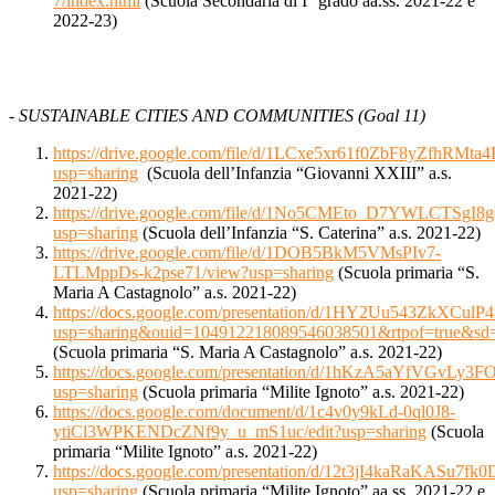
7/index.html
(Scuola Secondaria di I° grado aa.ss. 2021-22 e
2022-23)
- SUSTAINABLE CITIES AND COMMUNITIES (Goal 11)
https://drive.google.com/file/d/1LCxe5xr61f0ZbF8yZfhRM
usp=sharing
(Scuola dell’Infanzia “Giovanni XXIII” a.s.
2021-22)
https://drive.google.com/file/d/1No5CMEto_D7YWLCTSgI8
usp=sharing
(Scuola dell’Infanzia “S. Caterina” a.s. 2021-22)
https://drive.google.com/file/d/1DOB5BkM5VMsPIv7-
LTLMppDs-k2pse71/view?usp=sharing
(Scuola primaria “S.
Maria A Castagnolo” a.s. 2021-22)
https://docs.google.com/presentation/d/1HY2Uu543ZkXCul
usp=sharing&ouid=104912218089546038501&rtpof=true&sd=
(Scuola primaria “S. Maria A Castagnolo” a.s. 2021-22)
https://docs.google.com/presentation/d/1hKzA5aYfVGvL
usp=sharing
(Scuola primaria “Milite Ignoto” a.s. 2021-22)
https://docs.google.com/document/d/1c4v0y9kLd-0ql0J8-
ytiCl3WPKENDcZNf9y_u_mS1uc/edit?usp=sharing
(Scuola
primaria “Milite Ignoto” a.s. 2021-22)
https://docs.google.com/presentation/d/12t3jI4kaRaKAS
usp=sharing
(Scuola primaria “Milite Ignoto” aa.ss. 2021-22 e