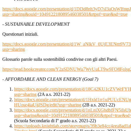
https://docs.google.com/presentation/d/1DDd8nh3yD7sI3aOsWIfmp
usp=sharing&ouid=104912218089546038501&rtpof=true&sd=true
- SUSTAINABLE DEVELOPMENT
Questionari iniziali.
https://docs.google.com/presentation/d/1W_aNlkV_0UjE3ENm9V
usp=sharing
Glossario parole sulla sostenibilità condivise con gli altri Paesi.
https://read.bookcreator.com/Y2aSDNUWu7WyUuLT9w9FO8Fols
- AFFORDABLE AND CLEAN ENERGY (Goal 7)
https://docs.google.com/presentation/d/18C42KU1cZVW
usp=sharing
(2A a.s. 2021-22)
https://docs.google.com/presentation/d/1Hxld1rr1uPUUc
HUose4iaUjjJSDg/edit?usp=sharing
(2B a.s. 2021-22)
https://docs.google.com/presentation/d/1nLniXGhdbfFN5iIs
usp=sharing&ouid=104912218089546038501&rtpof=true&sd=
(Scuola Secondaria di I° grado a.s. 2021-22)
https://uploads.knightlab.com/storymapjs/39b3e84cc4eea8ad1