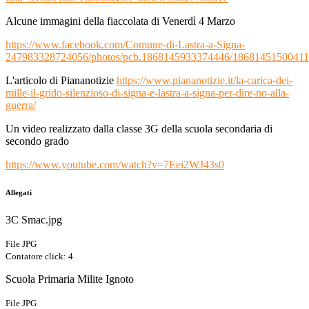
Alcune immagini della fiaccolata di Venerdì 4 Marzo
https://www.facebook.com/Comune-di-Lastra-a-Signa-
247983328724056/photos/pcb.1868145933374446/18681451500411
L'articolo di Piananotizie
https://www.piananotizie.it/la-carica-dei-
mille-il-grido-silenzioso-di-signa-e-lastra-a-signa-per-dire-no-alla-
guerra/
Un video realizzato dalla classe 3G della scuola secondaria di
secondo grado
https://www.youtube.com/watch?v=7Eei2WJ43s0
Allegati
3C Smac.jpg
File JPG
Contatore click: 4
Scuola Primaria Milite Ignoto
File JPG