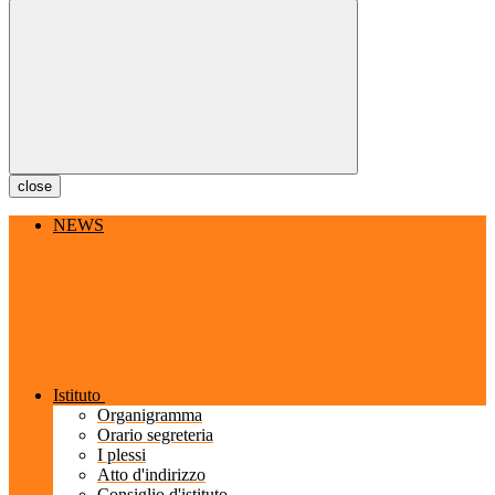
close
NEWS
Istituto
Organigramma
Orario segreteria
I plessi
Atto d'indirizzo
Consiglio d'istituto