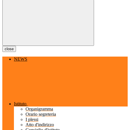
close
NEWS
Istituto
Organigramma
Orario segreteria
I plessi
Atto d'indirizzo
Consiglio d'istituto