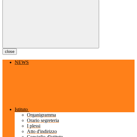
close
NEWS
Istituto
Organigramma
Orario segreteria
I plessi
Atto d'indirizzo
Consiglio d'istituto