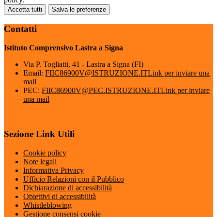
Accetta tutti
Salva le preferenze
Contatti
Istituto Comprensivo Lastra a Signa
Via P. Togliatti, 41 - Lastra a Signa (FI)
Email:
FIIC86900V@ISTRUZIONE.IT
Link per inviare una
mail
PEC:
FIIC86900V@PEC.ISTRUZIONE.IT
Link per inviare
una mail
Sezione Link Utili
Cookie policy
Note legali
Informativa Privacy
Ufficio Relazioni con il Pubblico
Dichiarazione di accessibilità
Obiettivi di accessibilità
Whistleblowing
Gestione consensi cookie