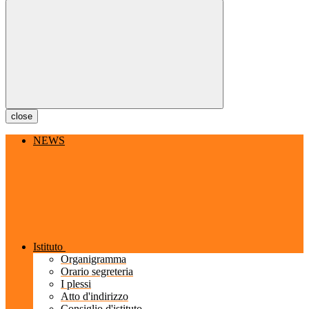
close
NEWS
Istituto
Organigramma
Orario segreteria
I plessi
Atto d'indirizzo
Consiglio d'istituto