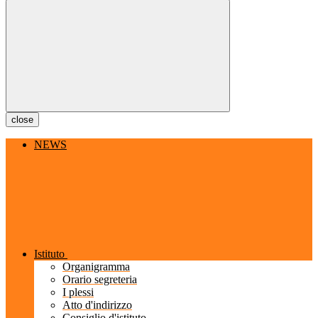
close
NEWS
Istituto
Organigramma
Orario segreteria
I plessi
Atto d'indirizzo
Consiglio d'istituto