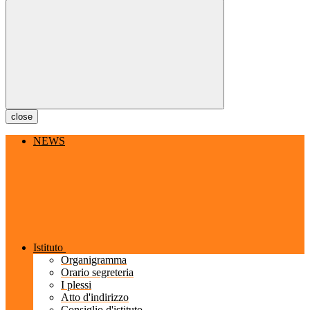
close
NEWS
Istituto
Organigramma
Orario segreteria
I plessi
Atto d'indirizzo
Consiglio d'istituto