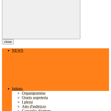
close
NEWS
Istituto
Organigramma
Orario segreteria
I plessi
Atto d'indirizzo
Consiglio d'istituto