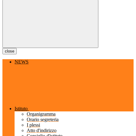
close
NEWS
Istituto
Organigramma
Orario segreteria
I plessi
Atto d'indirizzo
Consiglio d'istituto