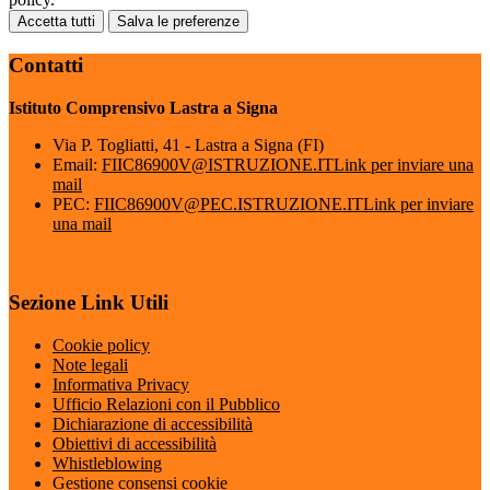
Accetta tutti
Salva le preferenze
Contatti
Istituto Comprensivo Lastra a Signa
Via P. Togliatti, 41 - Lastra a Signa (FI)
Email:
FIIC86900V@ISTRUZIONE.IT
Link per inviare una
mail
PEC:
FIIC86900V@PEC.ISTRUZIONE.IT
Link per inviare
una mail
Sezione Link Utili
Cookie policy
Note legali
Informativa Privacy
Ufficio Relazioni con il Pubblico
Dichiarazione di accessibilità
Obiettivi di accessibilità
Whistleblowing
Gestione consensi cookie