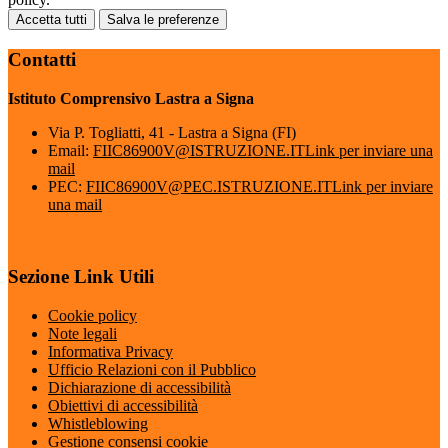
Accetta tutti
Salva le preferenze
Contatti
Istituto Comprensivo Lastra a Signa
Via P. Togliatti, 41 - Lastra a Signa (FI)
Email:
FIIC86900V@ISTRUZIONE.IT
Link per inviare una
mail
PEC:
FIIC86900V@PEC.ISTRUZIONE.IT
Link per inviare
una mail
Sezione Link Utili
Cookie policy
Note legali
Informativa Privacy
Ufficio Relazioni con il Pubblico
Dichiarazione di accessibilità
Obiettivi di accessibilità
Whistleblowing
Gestione consensi cookie