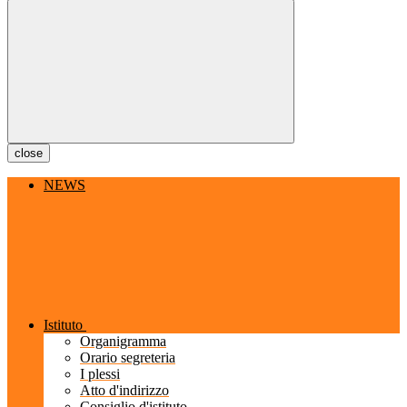
close
NEWS
Istituto
Organigramma
Orario segreteria
I plessi
Atto d'indirizzo
Consiglio d'istituto