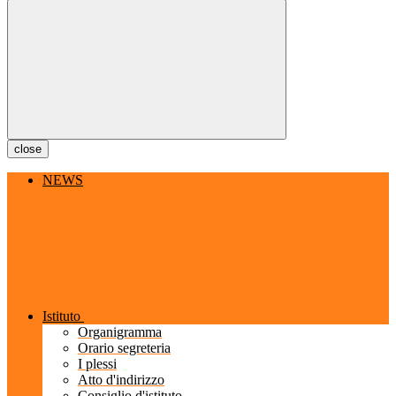
close
NEWS
Istituto
Organigramma
Orario segreteria
I plessi
Atto d'indirizzo
Consiglio d'istituto