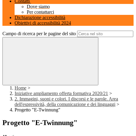
Contatti
Dove siamo
Per contattarci
Dichiarazione accessibilità
Obiettivi di accessibilità 2024
Campo di ricerca per le pagine del sito
Home
>
Iniziative ampliamento offerta formativa 2020/21
>
2. Immagini, suoni e colori. I discorsi e le parole. Area
dell'espressività, della comunicazione e dei linguaggi
>
Progetto "E-Twinnung"
Progetto "E-Twinnung"