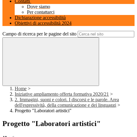
Contatti
Dove siamo
Per contattarci
Dichiarazione accessibilità
Obiettivi di accessibilità 2024
Campo di ricerca per le pagine del sito
Home
>
Iniziative ampliamento offerta formativa 2020/21
>
2. Immagini, suoni e colori. I discorsi e le parole. Area
dell'espressività, della comunicazione e dei linguaggi
>
Progetto "Laboratori artistici"
Progetto "Laboratori artistici"