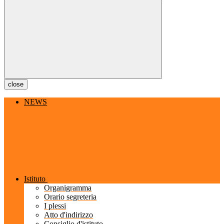
close
NEWS
Istituto
Organigramma
Orario segreteria
I plessi
Atto d'indirizzo
Consiglio d'istituto