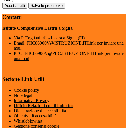
Accetta tutti
Salva le preferenze
Contatti
Istituto Comprensivo Lastra a Signa
Via P. Togliatti, 41 - Lastra a Signa (FI)
Email:
FIIC86900V@ISTRUZIONE.IT
Link per inviare una
mail
PEC:
FIIC86900V@PEC.ISTRUZIONE.IT
Link per inviare
una mail
Sezione Link Utili
Cookie policy
Note legali
Informativa Privacy
Ufficio Relazioni con il Pubblico
Dichiarazione di accessibilità
Obiettivi di accessibilità
Whistleblowing
Gestione consensi cookie