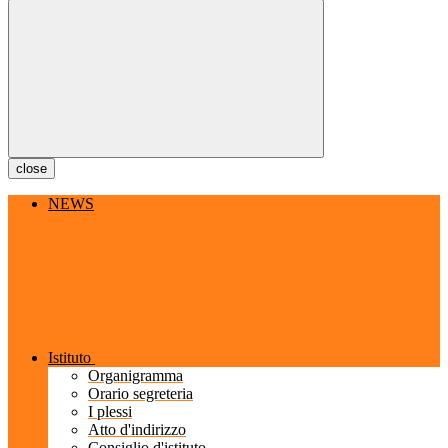
close
NEWS
Istituto
Organigramma
Orario segreteria
I plessi
Atto d'indirizzo
Consiglio d'istituto