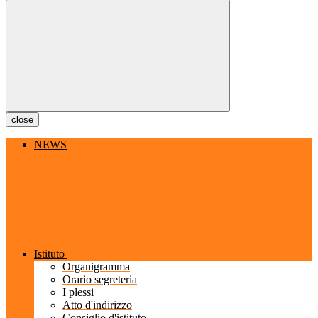
close
NEWS
Istituto
Organigramma
Orario segreteria
I plessi
Atto d'indirizzo
Consiglio d'istituto