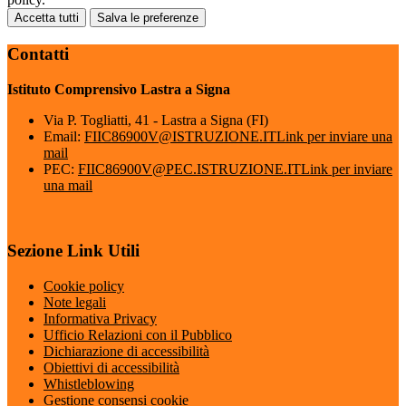
Accetta tutti
Salva le preferenze
Contatti
Istituto Comprensivo Lastra a Signa
Via P. Togliatti, 41 - Lastra a Signa (FI)
Email:
FIIC86900V@ISTRUZIONE.IT
Link per inviare una
mail
PEC:
FIIC86900V@PEC.ISTRUZIONE.IT
Link per inviare
una mail
Sezione Link Utili
Cookie policy
Note legali
Informativa Privacy
Ufficio Relazioni con il Pubblico
Dichiarazione di accessibilità
Obiettivi di accessibilità
Whistleblowing
Gestione consensi cookie