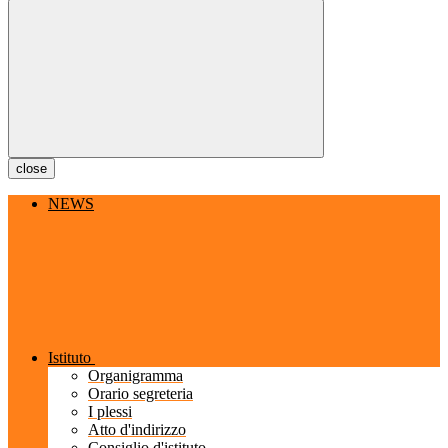
close
NEWS
Istituto
Organigramma
Orario segreteria
I plessi
Atto d'indirizzo
Consiglio d'istituto