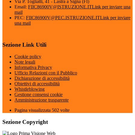
Via P. Togliatti, 41 - Lastra a Signa (FI)
Email:
FIIC86900V@ISTRUZIONE.IT
Link per inviare una
mail
PEC:
FIIC86900V@PEC.ISTRUZIONE.IT
Link per inviare
una mail
Sezione Link Utili
Cookie policy
Note legali
Informativa Privacy
Ufficio Relazioni con il Pubblico
Dichiarazione di accessibilità
Obiettivi di accessibilità
Whistleblowing
Gestione consensi cookie
Amministrazione trasparente
Pagina visualizzata
502
volte
Sezione Copyright