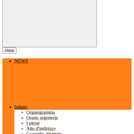
close
NEWS
Istituto
Organigramma
Orario segreteria
I plessi
Atto d'indirizzo
Consiglio d'istituto