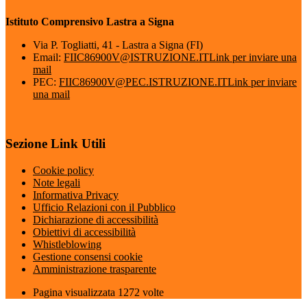
Istituto Comprensivo Lastra a Signa
Via P. Togliatti, 41 - Lastra a Signa (FI)
Email:
FIIC86900V@ISTRUZIONE.IT
Link per inviare una
mail
PEC:
FIIC86900V@PEC.ISTRUZIONE.IT
Link per inviare
una mail
Sezione Link Utili
Cookie policy
Note legali
Informativa Privacy
Ufficio Relazioni con il Pubblico
Dichiarazione di accessibilità
Obiettivi di accessibilità
Whistleblowing
Gestione consensi cookie
Amministrazione trasparente
Pagina visualizzata
1272
volte