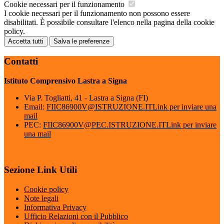
Cookie necessari per il funzionamento
I cookie necessari per il funzionamento non possono essere
disabilitati. È possibile consultare l'elenco nella pagina della cookie
policy.
Accetta tutti
Salva le preferenze
Contatti
Istituto Comprensivo Lastra a Signa
Via P. Togliatti, 41 - Lastra a Signa (FI)
Email:
FIIC86900V@ISTRUZIONE.IT
Link per inviare una
mail
PEC:
FIIC86900V@PEC.ISTRUZIONE.IT
Link per inviare
una mail
Sezione Link Utili
Cookie policy
Note legali
Informativa Privacy
Ufficio Relazioni con il Pubblico