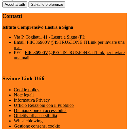
Accetta tutti
Salva le preferenze
Contatti
Istituto Comprensivo Lastra a Signa
Via P. Togliatti, 41 - Lastra a Signa (FI)
Email:
FIIC86900V@ISTRUZIONE.IT
Link per inviare una
mail
PEC:
FIIC86900V@PEC.ISTRUZIONE.IT
Link per inviare
una mail
Sezione Link Utili
Cookie policy
Note legali
Informativa Privacy
Ufficio Relazioni con il Pubblico
Dichiarazione di accessibilità
Obiettivi di accessibilità
Whistleblowing
Gestione consensi cookie