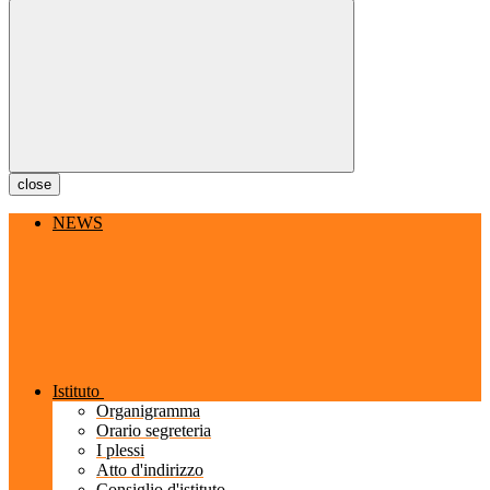
close
NEWS
Istituto
Organigramma
Orario segreteria
I plessi
Atto d'indirizzo
Consiglio d'istituto