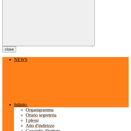
close
NEWS
Istituto
Organigramma
Orario segreteria
I plessi
Atto d'indirizzo
Consiglio d'istituto