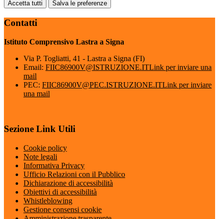
Accetta tutti
Salva le preferenze
Contatti
Istituto Comprensivo Lastra a Signa
Via P. Togliatti, 41 - Lastra a Signa (FI)
Email:
FIIC86900V@ISTRUZIONE.IT
Link per inviare una
mail
PEC:
FIIC86900V@PEC.ISTRUZIONE.IT
Link per inviare
una mail
Sezione Link Utili
Cookie policy
Note legali
Informativa Privacy
Ufficio Relazioni con il Pubblico
Dichiarazione di accessibilità
Obiettivi di accessibilità
Whistleblowing
Gestione consensi cookie
Amministrazione trasparente