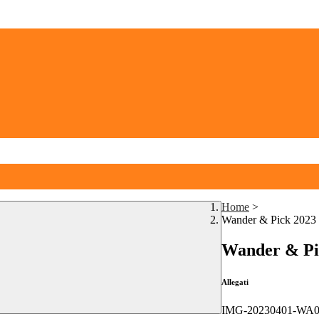
Home
>
Wander & Pick 2023
Wander & Pi
Allegati
IMG-20230401-WA0