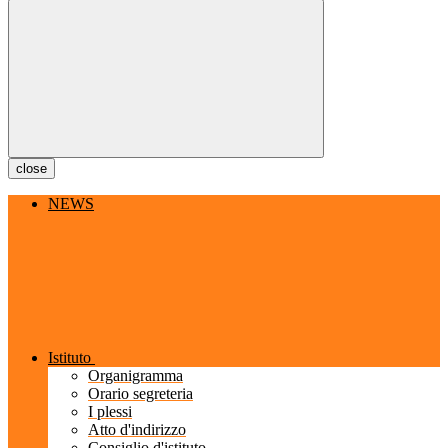
close
NEWS
Istituto
Organigramma
Orario segreteria
I plessi
Atto d'indirizzo
Consiglio d'istituto