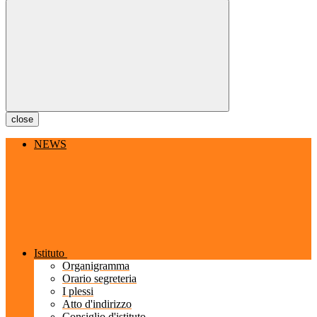
close
NEWS
Istituto
Organigramma
Orario segreteria
I plessi
Atto d'indirizzo
Consiglio d'istituto