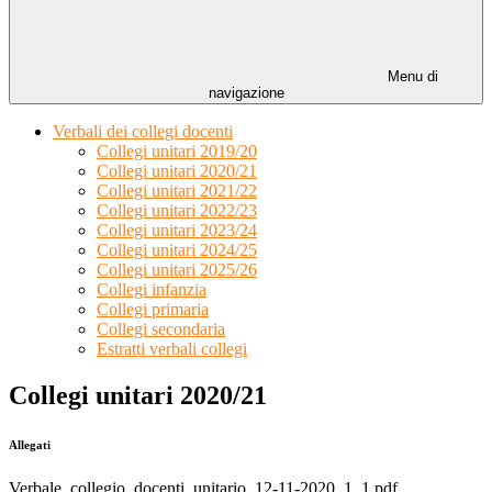
Menu di
navigazione
Verbali dei collegi docenti
Collegi unitari 2019/20
Collegi unitari 2020/21
Collegi unitari 2021/22
Collegi unitari 2022/23
Collegi unitari 2023/24
Collegi unitari 2024/25
Collegi unitari 2025/26
Collegi infanzia
Collegi primaria
Collegi secondaria
Estratti verbali collegi
Collegi unitari 2020/21
Allegati
Verbale_collegio_docenti_unitario_12-11-2020_1_1.pdf