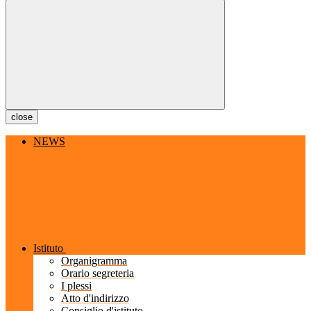
close
NEWS
Istituto
Organigramma
Orario segreteria
I plessi
Atto d'indirizzo
Consiglio d'istituto