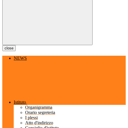
close
NEWS
Istituto
Organigramma
Orario segreteria
I plessi
Atto d'indirizzo
Consiglio d'istituto