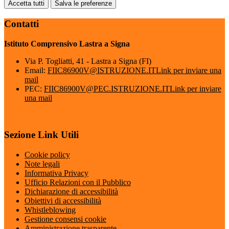
Accetta tutti
Salva le preferenze
Contatti
Istituto Comprensivo Lastra a Signa
Via P. Togliatti, 41 - Lastra a Signa (FI)
Email:
FIIC86900V@ISTRUZIONE.IT
Link per inviare una
mail
PEC:
FIIC86900V@PEC.ISTRUZIONE.IT
Link per inviare
una mail
Sezione Link Utili
Cookie policy
Note legali
Informativa Privacy
Ufficio Relazioni con il Pubblico
Dichiarazione di accessibilità
Obiettivi di accessibilità
Whistleblowing
Gestione consensi cookie
Amministrazione trasparente