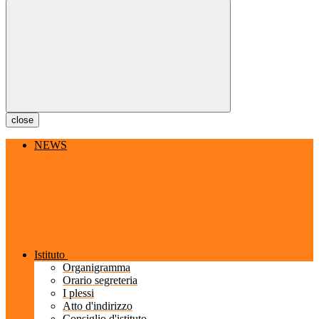
close
NEWS
Istituto
Organigramma
Orario segreteria
I plessi
Atto d'indirizzo
Consiglio d'istituto