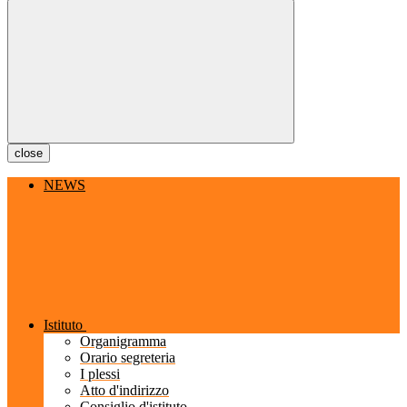
close
NEWS
Istituto
Organigramma
Orario segreteria
I plessi
Atto d'indirizzo
Consiglio d'istituto