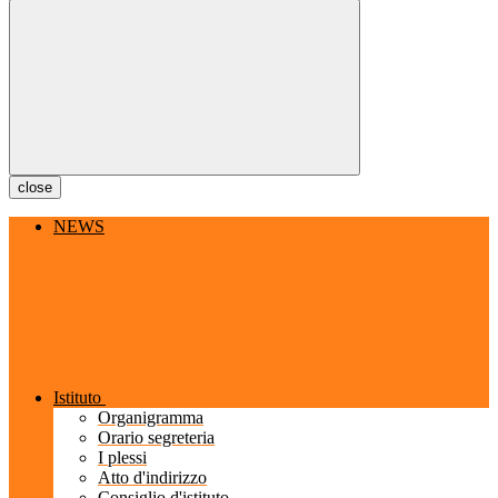
close
NEWS
Istituto
Organigramma
Orario segreteria
I plessi
Atto d'indirizzo
Consiglio d'istituto