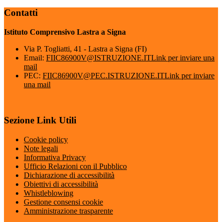
Contatti
Istituto Comprensivo Lastra a Signa
Via P. Togliatti, 41 - Lastra a Signa (FI)
Email:
FIIC86900V@ISTRUZIONE.IT
Link per inviare una
mail
PEC:
FIIC86900V@PEC.ISTRUZIONE.IT
Link per inviare
una mail
Sezione Link Utili
Cookie policy
Note legali
Informativa Privacy
Ufficio Relazioni con il Pubblico
Dichiarazione di accessibilità
Obiettivi di accessibilità
Whistleblowing
Gestione consensi cookie
Amministrazione trasparente