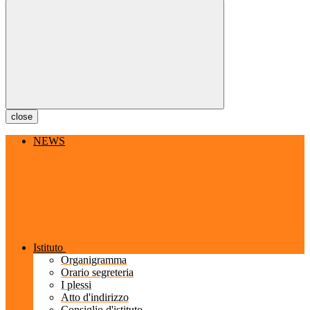
close
NEWS
Istituto
Organigramma
Orario segreteria
I plessi
Atto d'indirizzo
Consiglio d'istituto