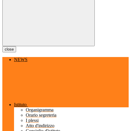
close
NEWS
Istituto
Organigramma
Orario segreteria
I plessi
Atto d'indirizzo
Consiglio d'istituto