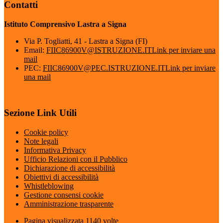
Contatti
Istituto Comprensivo Lastra a Signa
Via P. Togliatti, 41 - Lastra a Signa (FI)
Email:
FIIC86900V@ISTRUZIONE.IT
Link per inviare una
mail
PEC:
FIIC86900V@PEC.ISTRUZIONE.IT
Link per inviare
una mail
Sezione Link Utili
Cookie policy
Note legali
Informativa Privacy
Ufficio Relazioni con il Pubblico
Dichiarazione di accessibilità
Obiettivi di accessibilità
Whistleblowing
Gestione consensi cookie
Amministrazione trasparente
Pagina visualizzata
1140
volte