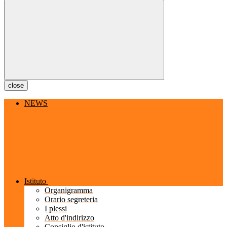
close
NEWS
Istituto
Organigramma
Orario segreteria
I plessi
Atto d'indirizzo
Consiglio d'istituto