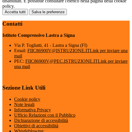
disabilitati. È possibile consultare l'elenco nella pagina della cookie
policy.
Accetta tutti
Salva le preferenze
Contatti
Istituto Comprensivo Lastra a Signa
Via P. Togliatti, 41 - Lastra a Signa (FI)
Email:
FIIC86900V@ISTRUZIONE.IT
Link per inviare una
mail
PEC:
FIIC86900V@PEC.ISTRUZIONE.IT
Link per inviare
una mail
Sezione Link Utili
Cookie policy
Note legali
Informativa Privacy
Ufficio Relazioni con il Pubblico
Dichiarazione di accessibilità
Obiettivi di accessibilità
Whistleblowing