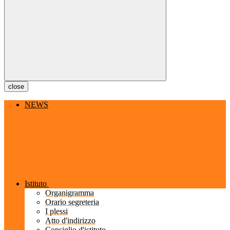
close
NEWS
Istituto
Organigramma
Orario segreteria
I plessi
Atto d'indirizzo
Consiglio d'istituto