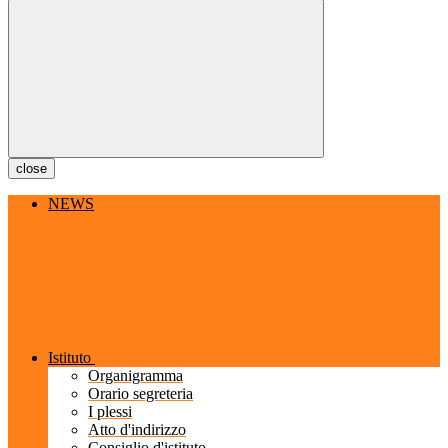
close
NEWS
Istituto
Organigramma
Orario segreteria
I plessi
Atto d'indirizzo
Consiglio d'istituto