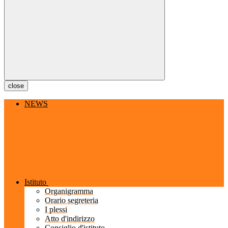
close
NEWS
Istituto
Organigramma
Orario segreteria
I plessi
Atto d'indirizzo
Consiglio d'istituto