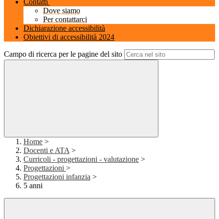
Contatti
Dove siamo
Per contattarci
Dichiarazione accessibilità
Obiettivi di accessibilità 2024
Campo di ricerca per le pagine del sito
Home
>
Docenti e ATA
>
Curricoli - progettazioni - valutazione
>
Progettazioni
>
Progettazioni infanzia
>
5 anni