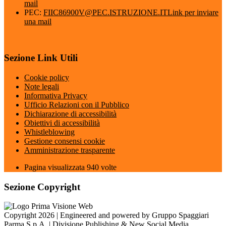
mail
PEC:
FIIC86900V@PEC.ISTRUZIONE.IT
Link per inviare
una mail
Sezione Link Utili
Cookie policy
Note legali
Informativa Privacy
Ufficio Relazioni con il Pubblico
Dichiarazione di accessibilità
Obiettivi di accessibilità
Whistleblowing
Gestione consensi cookie
Amministrazione trasparente
Pagina visualizzata
940
volte
Sezione Copyright
Copyright 2026 | Engineered and powered by Gruppo Spaggiari
Parma S.p.A. | Divisione Publishing & New Social Media