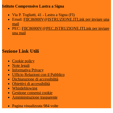
Istituto Comprensivo Lastra a Signa
Via P. Togliatti, 41 - Lastra a Signa (FI)
Email:
FIIC86900V@ISTRUZIONE.IT
Link per inviare una
mail
PEC:
FIIC86900V@PEC.ISTRUZIONE.IT
Link per inviare
una mail
Sezione Link Utili
Cookie policy
Note legali
Informativa Privacy
Ufficio Relazioni con il Pubblico
Dichiarazione di accessibilità
Obiettivi di accessibilità
Whistleblowing
Gestione consensi cookie
Amministrazione trasparente
Pagina visualizzata
984
volte