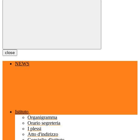
close
NEWS
Istituto
Organigramma
Orario segreteria
I plessi
Atto d'indirizzo
Consiglio d'istituto