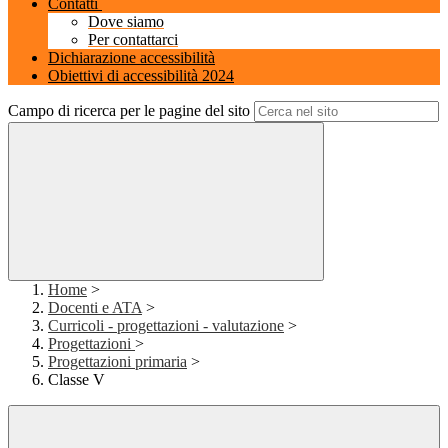
Contatti
Dove siamo
Per contattarci
Dichiarazione accessibilità
Obiettivi di accessibilità 2024
Campo di ricerca per le pagine del sito
Home
>
Docenti e ATA
>
Curricoli - progettazioni - valutazione
>
Progettazioni
>
Progettazioni primaria
>
Classe V