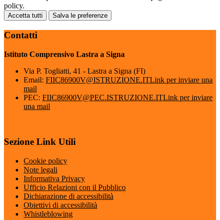
policy.
Accetta tutti
Salva le preferenze
Contatti
Istituto Comprensivo Lastra a Signa
Via P. Togliatti, 41 - Lastra a Signa (FI)
Email:
FIIC86900V@ISTRUZIONE.IT
Link per inviare una
mail
PEC:
FIIC86900V@PEC.ISTRUZIONE.IT
Link per inviare
una mail
Sezione Link Utili
Cookie policy
Note legali
Informativa Privacy
Ufficio Relazioni con il Pubblico
Dichiarazione di accessibilità
Obiettivi di accessibilità
Whistleblowing