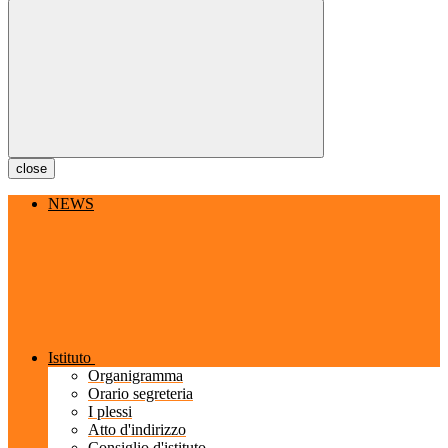
close
NEWS
Istituto
Organigramma
Orario segreteria
I plessi
Atto d'indirizzo
Consiglio d'istituto