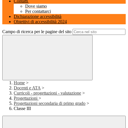
Contatti
Dove siamo
Per contattarci
Dichiarazione accessibilità
Obiettivi di accessibilità 2024
Campo di ricerca per le pagine del sito
Home
>
Docenti e ATA
>
Curricoli - progettazioni - valutazione
>
Progettazioni
>
Progettazioni secondaria di primo grado
>
Classe III